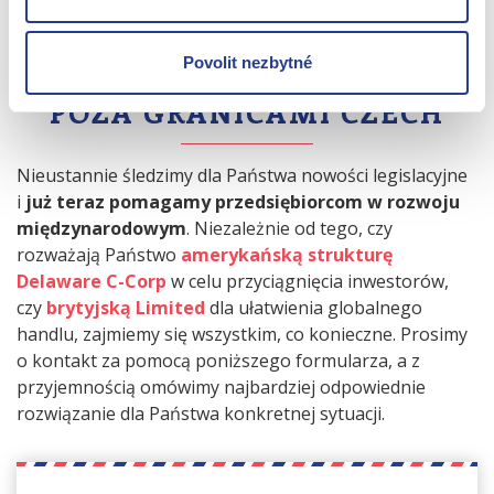
POMOŻEMY PAŃSTWU
ROZWINĄĆ DZIAŁALNOŚĆ
Povolit nezbytné
POZA GRANICAMI CZECH
Nieustannie śledzimy dla Państwa nowości legislacyjne
i
już teraz pomagamy przedsiębiorcom w rozwoju
międzynarodowym
. Niezależnie od tego, czy
rozważają Państwo
amerykańską strukturę
Delaware C-Corp
w celu przyciągnięcia inwestorów,
czy
brytyjską Limited
dla ułatwienia globalnego
handlu, zajmiemy się wszystkim, co konieczne. Prosimy
o kontakt za pomocą poniższego formularza, a z
przyjemnością omówimy najbardziej odpowiednie
rozwiązanie dla Państwa konkretnej sytuacji.