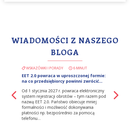
WIADOMOŚCI Z NASZEGO
BLOGA
WSKAZÓWKI I PORADY
6 MINUT
EET 2.0 powraca w uproszczonej formie:
na co przedsiębiorcy powinni zwrócić…
Od 1 stycznia 2027 r. powraca elektroniczny
z powrotem
Na
system rejestracji obrotów – tym razem pod
nazwą EET 2.0. Państwo obiecuje mniej
formalności i możliwość dokonywania
płatności np. bezpośrednio za pomocą
telefonu…