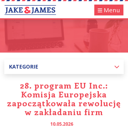
Menu
KATEGORIE
28. program EU Inc.:
Komisja Europejska
zapoczątkowała rewolucję
w zakładaniu firm
10.05.2026