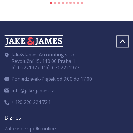
Jake&James Accounting s.r.o.
Revoluční 15, 110 00 Praha 1
IČ: 02221977
DIČ: CZ02221977
Poniedziałek-Piątek od 9:00 do 17:00
info@jake-james.cz
+420 226 224 724
Biznes
Założenie spółki online