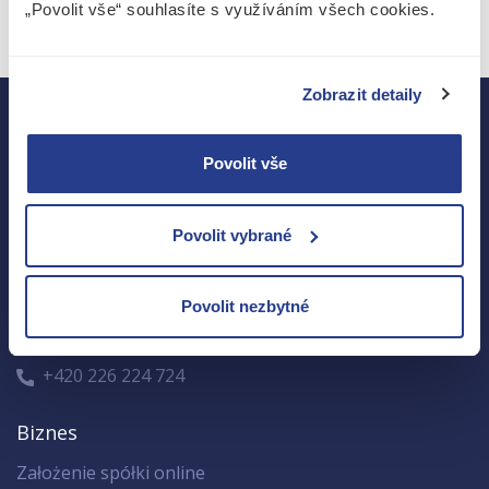
„Povolit vše“ souhlasíte s využíváním všech cookies.
Zobrazit detaily
Povolit vše
Jake&James Accounting s.r.o.
Revoluční 15, 110 00 Praha 1
Povolit vybrané
IČ: 02221977
DIČ: CZ02221977
Poniedziałek-Piątek od 9:00 do 17:00
Povolit nezbytné
info@jake-james.cz
+420 226 224 724
Biznes
Założenie spółki online