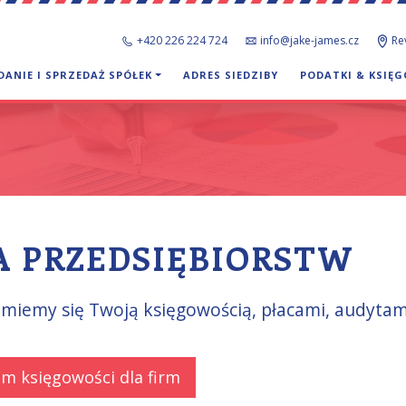
+420 226 224 724
info@jake-james.cz
Re
DANIE I SPRZEDAŻ SPÓŁEK
ADRES SIEDZIBY
PODATKI & KSIĘ
A PRZEDSIĘBIORSTW
jmiemy się Twoją księgowością, płacami, audytami
m księgowości dla firm