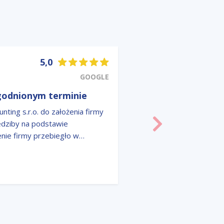
5,0
GOOGLE
zgodnionym terminie
ing s.r.o. do założenia firmy
iedziby na podstawie
Następny
enie firmy przebiegło w
esjonalne podejście, doskonała
 są gwarancją długotrwałej
ysfakcja, w pełni polecam.