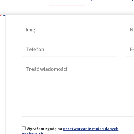
Imię
N
Telefon
E
Treść wiadomości
Wyrażam zgodę na
przetwarzanie moich danych
osobowych.