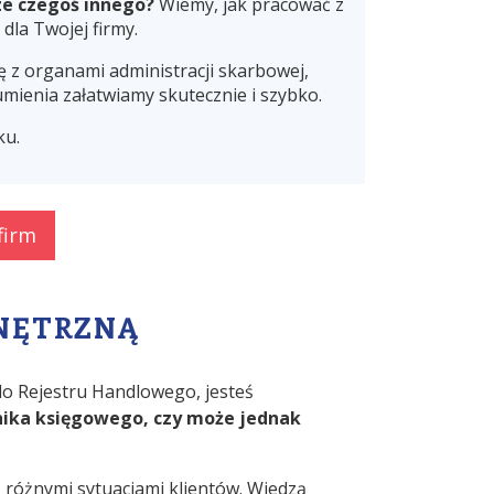
ze czegoś innego?
Wiemy, jak pracować z
dla Twojej firmy.
z organami administracji skarbowej,
ienia załatwiamy skutecznie i szybko.
ku.
firm
NĘTRZNĄ
do Rejestru Handlowego, jesteś
nika księgowego, czy może jednak
z różnymi sytuacjami klientów. Wiedzą