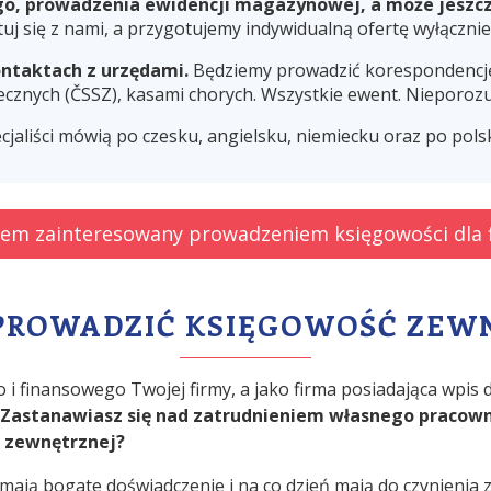
o, prowadzenia ewidencji magazynowej, a może jeszc
 się z nami, a przygotujemy indywidualną ofertę wyłącznie 
ntaktach z urzędami.
Będziemy prowadzić korespondencję 
znych (ČSSZ), kasami chorych. Wszystkie ewent. Nieporozum
cjaliści mówią po czesku, angielsku, niemiecku oraz po pols
tem zainteresowany prowadzeniem księgowości dla 
PROWADZIĆ KSIĘGOWOŚĆ ZEW
 i finansowego Twojej firmy, a jako firma posiadająca wpis 
Zastanawiasz się nad zatrudnieniem własnego pracow
e zewnętrznej?
mają bogate doświadczenie i na co dzień mają do czynienia 