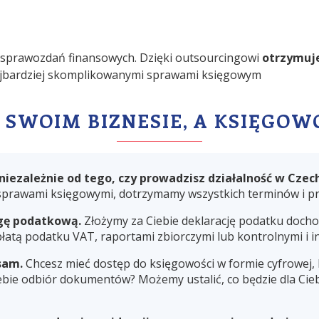
d sprawozdań finansowych. Dzięki outsourcingowi
otrzymuje
najbardziej skomplikowanymi sprawami księgowym
A SWOIM BIZNESIE, A KSIĘG
iezależnie od tego, czy prowadzisz działalność w Czecha
prawami księgowymi, dotrzymamy wszystkich terminów i p
gę podatkową.
Złożymy za Ciebie deklarację podatku doch
apłatą podatku VAT, raportami zbiorczymi lub kontrolnymi i 
 sam.
Chcesz mieć dostęp do księgowości w formie cyfrowej,
bie odbiór dokumentów? Możemy ustalić, co będzie dla Cieb