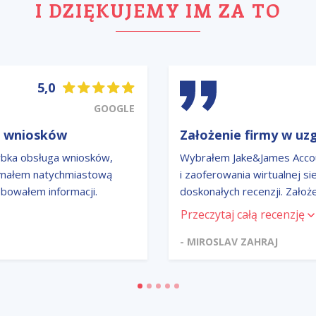
I DZIĘKUJEMY IM ZA TO
5,0
GOOGLE
a wniosków
Założenie firmy w u
ybka obsługa wniosków,
Wybrałem Jake&James Account
ymałem natychmiastową
i zaoferowania wirtualnej s
bowałem informacji.
doskonałych recenzji. Założ
uzgodnionym terminie. Prof
Przeczytaj całą recenzję
komunikacja i niezawodność
współpracy. Maksymalna sat
- MIROSLAV ZAHRAJ