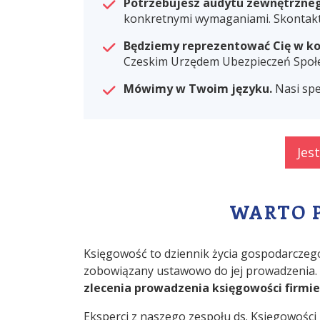
Potrzebujesz audytu zewnętrzneg
konkretnymi wymaganiami. Skontaktuj
Będziemy reprezentować Cię w ko
Czeskim Urzędem Ubezpieczeń Społec
Mówimy w Twoim języku.
Nasi spe
Jes
WARTO 
Księgowość to dziennik życia gospodarczego
zobowiązany ustawowo do jej prowadzenia.
zlecenia prowadzenia księgowości firmi
Eksperci z naszego zespołu ds. Księgowości 