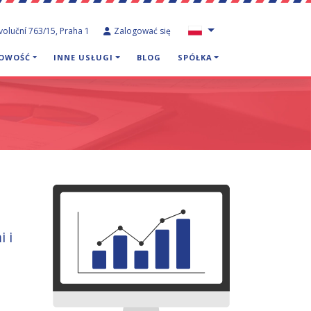
voluční 763/15, Praha 1
Zalogować się
GOWOŚĆ
INNE USŁUGI
BLOG
SPÓŁKA
 i