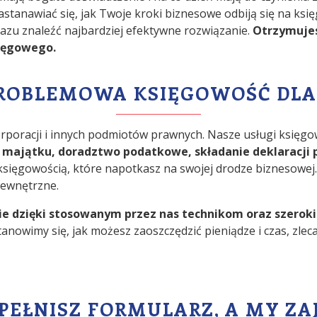
 zastanawiać się, jak Twoje kroki biznesowe odbiją się na ks
razu znaleźć najbardziej efektywne rozwiązanie.
Otrzymujesz
sięgowego.
ROBLEMOWA KSIĘGOWOŚĆ DLA
orporacji i innych podmiotów prawnych. Nasze usługi księ
i majątku, doradztwo podatkowe, składanie deklaracj
z księgowością, które napotkasz na swojej drodze biznesow
wewnętrzne.
ie dzięki stosowanym przez nas technikom oraz szerokie
anowimy się, jak możesz zaoszczędzić pieniądze i czas, zle
PEŁNISZ FORMULARZ, A MY ZAJ