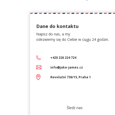
Dane do kontaktu
Napisz do nas, a my
odezwiemy się do Ciebie w ciągu 24 godzin.
+420 226 224 724
info@jake-james.cz
Revoluční 736/15, Praha 1
Śledź nas: