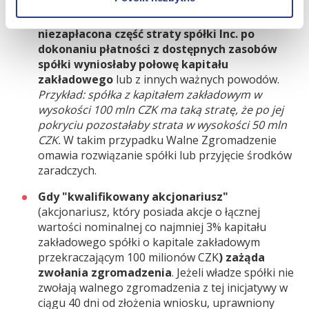
Gdy ze sprawozdania finansowego wynika, że
niezapłacona część straty spółki Inc. po
dokonaniu płatności z dostępnych zasobów
spółki wyniosłaby połowę kapitału
zakładowego
lub z innych ważnych powodów.
Przykład: spółka z kapitałem zakładowym w
wysokości 100 mln CZK ma taką stratę, że po jej
pokryciu pozostałaby strata w wysokości 50 mln
CZK.
W takim przypadku Walne Zgromadzenie
omawia rozwiązanie spółki lub przyjęcie środków
zaradczych.
Gdy "kwalifikowany akcjonariusz"
(akcjonariusz, który posiada akcje o łącznej
wartości nominalnej co najmniej 3% kapitału
zakładowego spółki o kapitale zakładowym
przekraczającym 100 milionów CZK
) zażąda
zwołania zgromadzenia
. Jeżeli władze spółki nie
zwołają walnego zgromadzenia z tej inicjatywy w
ciągu 40 dni od złożenia wniosku, uprawniony