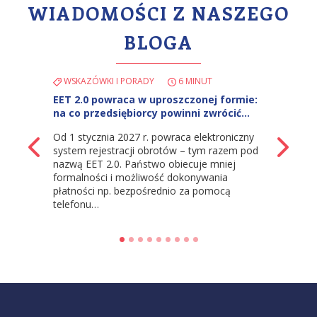
WIADOMOŚCI Z NASZEGO
BLOGA
WSKAZÓWKI I PORADY
6 MINUT
EET 2.0 powraca w uproszczonej formie:
na co przedsiębiorcy powinni zwrócić…
Od 1 stycznia 2027 r. powraca elektroniczny
z powrotem
Na
system rejestracji obrotów – tym razem pod
nazwą EET 2.0. Państwo obiecuje mniej
formalności i możliwość dokonywania
płatności np. bezpośrednio za pomocą
telefonu…