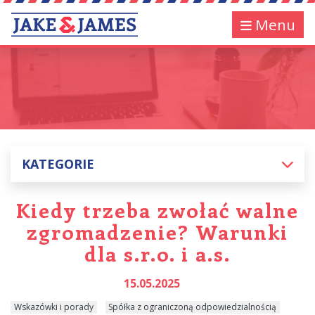
Menu
KATEGORIE
Kiedy trzeba zwołać walne
zgromadzenie? Warunki
dla s.r.o. i a.s.
15.05.2025
Wskazówki i porady
Spółka z ograniczoną odpowiedzialnością