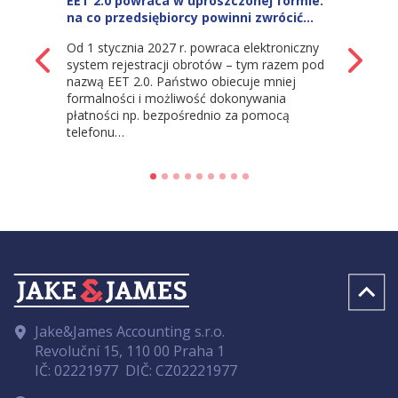
EET 2.0 powraca w uproszczonej formie:
na co przedsiębiorcy powinni zwrócić…
Od 1 stycznia 2027 r. powraca elektroniczny
z powrotem
Na
system rejestracji obrotów – tym razem pod
nazwą EET 2.0. Państwo obiecuje mniej
formalności i możliwość dokonywania
płatności np. bezpośrednio za pomocą
telefonu…
Jake&James Accounting s.r.o.
Revoluční 15, 110 00 Praha 1
IČ: 02221977
DIČ: CZ02221977