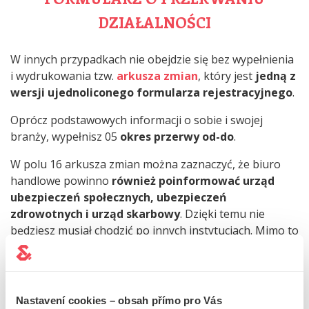
DZIAŁALNOŚCI
W innych przypadkach nie obejdzie się bez wypełnienia
i wydrukowania tzw.
arkusza zmian
, który jest
jedną z
wersji ujednoliconego formularza rejestracyjnego
.
Oprócz podstawowych informacji o sobie i swojej
branży, wypełnisz 05
okres przerwy od-do
.
W polu 16 arkusza zmian można zaznaczyć, że biuro
handlowe powinno
również poinformować urząd
ubezpieczeń społecznych, ubezpieczeń
zdrowotnych i urząd skarbowy
. Dzięki temu nie
będziesz musiał chodzić po innych instytucjach. Mimo to
należy później sprawdzić, czy
powiadomienie zostało
odebrane
i przetworzone przez urzędy.
Nastavení cookies – obsah přímo pro Vás
ZAWIESZENIE DZIAŁALNOŚCI ONLINE