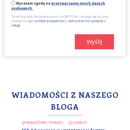
Wyrażam zgodę na
przetwarzanie moich danych
osobowych.
Ta strona jest chroniona przez reCAPTCHA i stosuje się do niej
zasady Google
polityki prywatności
i
warunków korzystania z
usługi
Wyślij
WIADOMOŚCI Z NASZEGO
BLOGA
WSKAZÓWKI I PORADY
6 MINUT