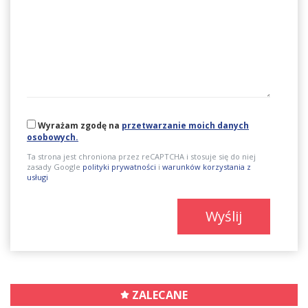
Wyrażam zgodę na
przetwarzanie moich danych
osobowych.
Ta strona jest chroniona przez reCAPTCHA i stosuje się do niej
zasady Google
polityki prywatności
i
warunków korzystania z
usługi
Wyślij
ZALECANE