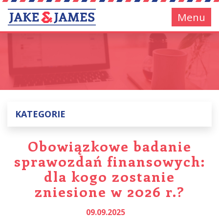
Menu
KATEGORIE
Obowiązkowe badanie
sprawozdań finansowych:
dla kogo zostanie
zniesione w 2026 r.?
09.09.2025