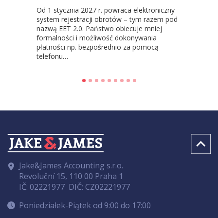
Od 1 stycznia 2027 r. powraca elektroniczny
z powrotem
Nas
system rejestracji obrotów – tym razem pod
nazwą EET 2.0. Państwo obiecuje mniej
formalności i możliwość dokonywania
płatności np. bezpośrednio za pomocą
telefonu…
Jake&James Accounting s.r.o.
Revoluční 15, 110 00 Praha 1
IČ: 02221977
DIČ: CZ02221977
Poniedziałek-Piątek od 9:00 do 17:00