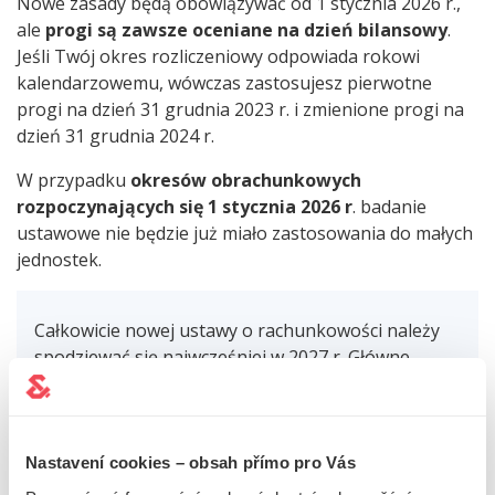
Nowe zasady będą obowiązywać od 1 stycznia 2026 r.,
ale
progi są zawsze oceniane na dzień bilansowy
.
Jeśli Twój okres rozliczeniowy odpowiada rokowi
kalendarzowemu, wówczas zastosujesz pierwotne
progi na dzień 31 grudnia 2023 r. i zmienione progi na
dzień 31 grudnia 2024 r.
W przypadku
okresów obrachunkowych
rozpoczynających się 1 stycznia 2026 r
. badanie
ustawowe nie będzie już miało zastosowania do małych
jednostek.
Całkowicie nowej ustawy o rachunkowości należy
spodziewać się najwcześniej w 2027 r. Główne
zmiany, jakie ma ona przynieść, zebraliśmy w
osobnym
artykule na temat
aktualizacji ustawy
o
rachunkowości
.
Nastavení cookies – obsah přímo pro Vás