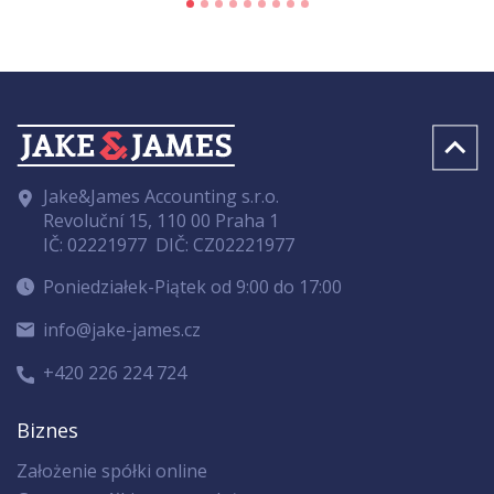
Jake&James Accounting s.r.o.
Revoluční 15, 110 00 Praha 1
IČ: 02221977
DIČ: CZ02221977
Poniedziałek-Piątek od 9:00 do 17:00
info@jake-james.cz
+420 226 224 724
Biznes
Założenie spółki online