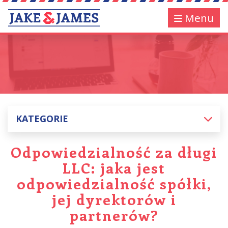
Menu
KATEGORIE
Odpowiedzialność za długi
LLC: jaka jest
odpowiedzialność spółki,
jej dyrektorów i
partnerów?