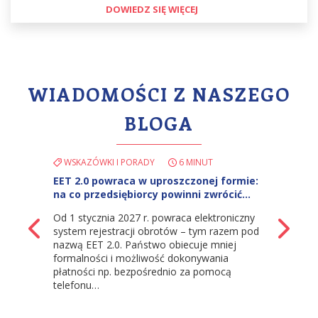
DOWIEDZ SIĘ WIĘCEJ
WIADOMOŚCI Z NASZEGO
BLOGA
WSKAZÓWKI I PORADY
6 MINUT
EET 2.0 powraca w uproszczonej formie:
na co przedsiębiorcy powinni zwrócić…
Od 1 stycznia 2027 r. powraca elektroniczny
z powrotem
Na
system rejestracji obrotów – tym razem pod
nazwą EET 2.0. Państwo obiecuje mniej
formalności i możliwość dokonywania
płatności np. bezpośrednio za pomocą
telefonu…