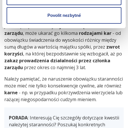
który formalnie ogłasza upadłość spółki i ocenia, czy
dyrektor zarządzający mógł lub powinien był wiedzieć o
upadłości i czy podjął niezbędne kroki, aby jej zapobiec.
Povolit nezbytné
Jeżeli sąd upadłościowy
wykaże winę członka
zarządu
, może ukarać go kilkoma
rodzajami kar
- od
obowiązku świadczenia do wysokości różnicy między
sumą długów a wartością majątku spółki, przez
zwrot
korzyści
, na której bezpodstawnie się wzbogacił, aż po
zakaz prowadzenia działalności przez członka
zarządu
przez okres co najmniej 3 lat.
Należy pamiętać, że naruszenie obowiązku staranności
może mieć nie tylko konsekwencje cywilne, ale również
karne
- np. w przypadku pokrzywdzenia wierzyciela lub
rażącej niegospodarności cudzym mieniem.
PORADA
: Interesują Cię szczegóły dotyczące kwestii
należytej staranności? Poszukaj konkretnych