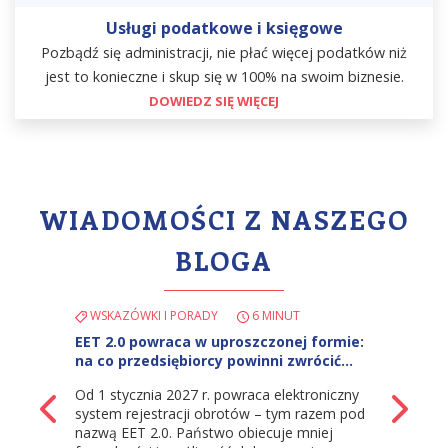
Usługi podatkowe i księgowe
Pozbądź się administracji, nie płać więcej podatków niż
jest to konieczne i skup się w 100% na swoim biznesie.
DOWIEDZ SIĘ WIĘCEJ
WIADOMOŚCI Z NASZEGO
BLOGA
WSKAZÓWKI I PORADY
6 MINUT
EET 2.0 powraca w uproszczonej formie:
na co przedsiębiorcy powinni zwrócić…
Od 1 stycznia 2027 r. powraca elektroniczny
z powrotem
Na
system rejestracji obrotów – tym razem pod
nazwą EET 2.0. Państwo obiecuje mniej