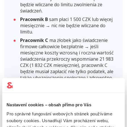
będzie wliczane do limitu zwolnienia ze
świadczeń.
Pracownik B
sam płaci 1 500 CZK lub więcej
miesięcznie → nic nie będzie wliczane do
limitu.
Pracownik C
ma żłobek jako świadczenie
firmowe całkowicie bezpłatnie → jeśli
miesięczne koszty wzrosną i roczna wartość
świadczenia przekroczy wspomniane 21 983
CZK (1 832 CZK miesięcznie), pracownik C
będzie musiał zapłacić nie tylko podatek, ale
także ubezpieczenie społeczne i zdrowotne
od nadwyżki.
Nastavení cookies – obsah přímo pro Vás
NA CO UWAŻAĆ
Pro správné fungování webových stránek používáme
soubory cookies. Usnadňují Vám procházení webu,