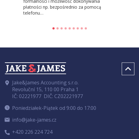
formalności i możliwość dokonywania
płatności np. bezpośrednio za pomocą
telefonu…
Jake&James Accounting s.r.o.
Revoluční 15, 110 00 Praha 1
IČ: 02221977
DIČ: CZ02221977
Poniedziałek-Piątek od 9:00 do 17:00
info@jake-james.cz
+420 226 224 724