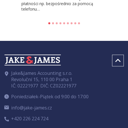
płatności np. bezpośrednio za pomocą
telefonu…
Jake&James Accounting s.r.o.
Revoluční 15, 110 00 Praha 1
IČ: 02221977
DIČ: CZ02221977
Poniedziałek-Piątek od 9:00 do 17:00
info@jake-james.cz
+420 226 224 724