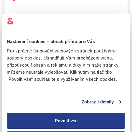
Imię
Nastavení cookies – obsah přímo pro Vás
Nazwisko
Pro správné fungování webových stránek používáme
soubory cookies. Usnadňují Vám procházení webu,
Telefon
přizpůsobují obsah a reklamu a díky nim naše stránky
můžeme neustále vylepšovat. Kliknutím na tlačítko
„Povolit vše“ souhlasíte s využíváním všech cookies.
E-mail
Treść wiadomości
Zobrazit detaily
Povolit vše