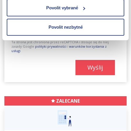
Povolit vybrané
Povolit nezbytné
Wyrażam zgodę na
przetwarzanie moich danych
osobowych.
Ta strona jest chroniona przez reCAPTCHA i stosuje się do niej
zasady Google
polityki prywatności
i
warunków korzystania z
usługi
Wyślij
ZALECANE