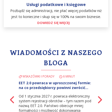
Usługi podatkowe i księgowe
Pozbądź się administracji, nie płać więcej podatków niż
jest to konieczne i skup się w 100% na swoim biznesie.
DOWIEDZ SIĘ WIĘCEJ
WIADOMOŚCI Z NASZEGO
BLOGA
WSKAZÓWKI I PORADY
6 MINUT
EET 2.0 powraca w uproszczonej formie:
na co przedsiębiorcy powinni zwrócić…
Od 1 stycznia 2027 r. powraca elektroniczny
z powrotem
Na
system rejestracji obrotów – tym razem pod
nazwą EET 2.0. Państwo obiecuje mniej
formalności i możliwość dokonywania