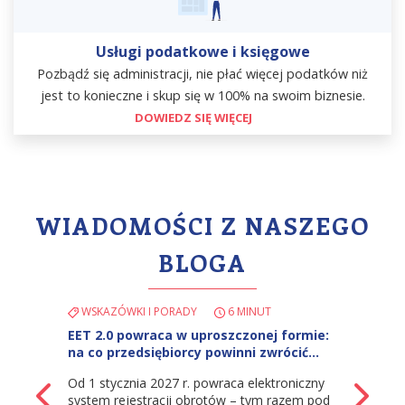
Usługi podatkowe i księgowe
Pozbądź się administracji, nie płać więcej podatków niż
jest to konieczne i skup się w 100% na swoim biznesie.
DOWIEDZ SIĘ WIĘCEJ
WIADOMOŚCI Z NASZEGO
BLOGA
WSKAZÓWKI I PORADY
6 MINUT
EET 2.0 powraca w uproszczonej formie:
na co przedsiębiorcy powinni zwrócić…
Od 1 stycznia 2027 r. powraca elektroniczny
z powrotem
Na
system rejestracji obrotów – tym razem pod