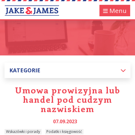
Menu
KATEGORIE
Umowa prowizyjna lub
handel pod cudzym
nazwiskiem
07.09.2023
Wskazówki i porady
Podatki i księgowość