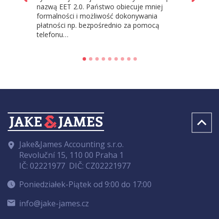
nazwą EET 2.0. Państwo obiecuje mniej
formalności i możliwość dokonywania
płatności np. bezpośrednio za pomocą
telefonu…
Jake&James Accounting s.r.o.
Revoluční 15, 110 00 Praha 1
IČ: 02221977
DIČ: CZ02221977
Poniedziałek-Piątek od 9:00 do 17:00
info@jake-james.cz