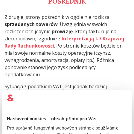
POŚREDNIK
Z drugiej strony pośrednik w ogóle nie rozlicza
sprzedanych towarów
. Uwzględnia w swoich
rozliczeniach jedynie
prowizję
, którą fakturuje na
zleceniodawcę, zgodnie z
Interpretacją I-7 Krajowej
Rady Rachunkowości
. Po stronie kosztów będzie on
miał swoje normalne koszty operacyjne (czynsz,
wynagrodzenia, amortyzacja, opłaty itp.). Różnica
ponownie stanowi jego zysk podlegający
opodatkowaniu.
Sytuacja z podatkiem VAT jest jednak bardziej
skomplikowana - do tego stopnia, że
administracja
podatkowa wyd
ała
dodatkowe informacje
na ten
temat. Istnieje fikcja prawna, zgodnie z którą agent
prowizyjny świadczy odrębną dostawę, tak jakby była to
Nastavení cookies – obsah přímo pro Vás
dostawa jego towarów lub usług (nawet jeśli dostarcza
Pro správné fungování webových stránek používáme
towary lub usługi zleceniodawcy).