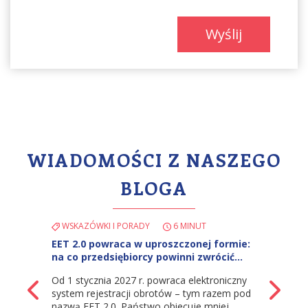
Wyślij
WIADOMOŚCI Z NASZEGO
BLOGA
KAZÓWKI I PORADY
6 MINUT
WSKAZÓWKI I PORADY
8
2.0 powraca w uproszczonej formie:
Kontakt z urzędami na p
o przedsiębiorcy powinni zwrócić…
działalności gospodarczej
błędów i…
 stycznia 2027 r. powraca elektroniczny
Większość ludzi wyobraża s
z powrotem
Na
em rejestracji obrotów – tym razem pod
działalności gospodarczej w
ą EET 2.0. Państwo obiecuje mniej
wystarczy wypełnić jeden f