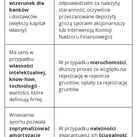
wizerunek dla
odpowiedzialni za należytą
banków
staranność; oczywiście
i dostawców
przeszacowane depozyty
(większy kapitał
grożą sporami akcjonariuszy
własny)
lub interwencją Komisji
Nadzoru Finansowego)
Ma sens w
przypadku
W przypadku
nieruchomości
,
własności
dłuższy proces ze względu na
intelektualnej,
rejestrację w rejestrze
know-how,
gruntów, opłaty za rejestrację
technologii
-
gruntów
wartości, które
definiują firmę.
Wniesienie
aportu pozwala
zoptymalizować
W przypadku
należności
amortyzację
gwarantujesz ich
ściągalność