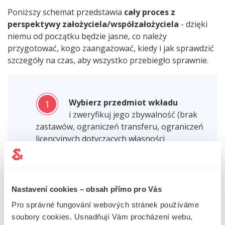
Poniższy schemat przedstawia
cały proces z
perspektywy założyciela/współzałożyciela
- dzięki
niemu od początku będzie jasne, co należy
przygotować, kogo zaangażować, kiedy i jak sprawdzić
szczegóły na czas, aby wszystko przebiegło sprawnie.
Wybierz przedmiot wkładu
1
i zweryfikuj jego zbywalność (brak
zastawów, ograniczeń transferu, ograniczeń
licencyjnych dotyczących własności
intelektualnej itp.)
Przygotowanie raportu eksperta.
2
Nastavení cookies – obsah přímo pro Vás
Ty (założyciele) wybierasz eksperta.
Pro správné fungování webových stránek používáme
Wynik należy do zbioru aktów.
soubory cookies. Usnadňují Vám procházení webu,