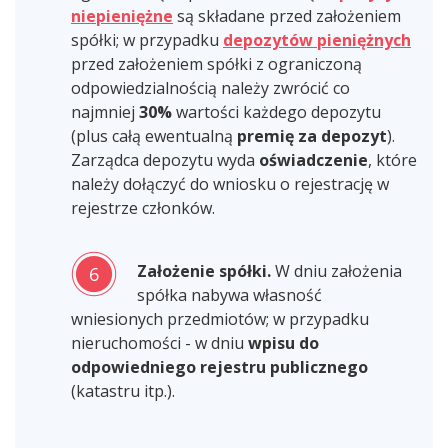
niepieniężne
są składane przed założeniem
spółki; w przypadku
depozytów pieniężnych
przed założeniem spółki z ograniczoną
odpowiedzialnością należy zwrócić co
najmniej
30%
wartości każdego depozytu
(plus całą ewentualną
premię za depozyt
).
Zarządca depozytu wyda
oświadczenie
, które
należy dołączyć do wniosku o rejestrację w
rejestrze członków.
Założenie spółki.
W dniu założenia
6
spółka nabywa własność
wniesionych przedmiotów; w przypadku
nieruchomości - w dniu
wpisu do
odpowiedniego rejestru publicznego
(katastru itp.).