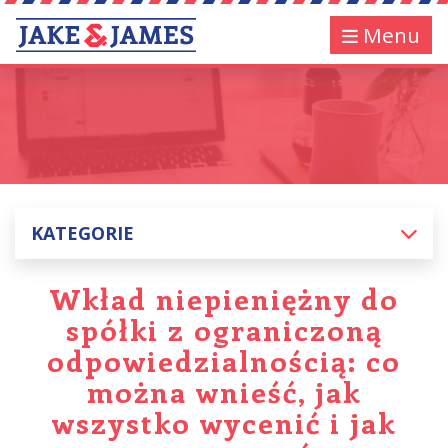
Menu
KATEGORIE
Wkład niepieniężny do
spółki z ograniczoną
odpowiedzialnością: co
można wnieść, jak
wszystko wycenić i jak