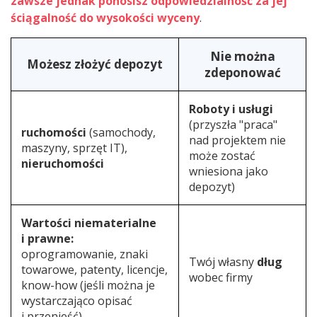
zawsze jednak ponosisz odpowiedzialność za jej
ściągalność do wysokości wyceny
.
Nie można
Możesz złożyć depozyt
zdeponować
Roboty i usługi
(przyszła "praca"
ruchomości
(samochody,
nad projektem nie
maszyny, sprzęt IT),
może zostać
nieruchomości
wniesiona jako
depozyt)
Wartości niematerialne
i prawne:
oprogramowanie, znaki
Twój własny
dług
towarowe, patenty, licencje,
wobec firmy
know-how (jeśli można je
wystarczająco opisać
i przenieść).