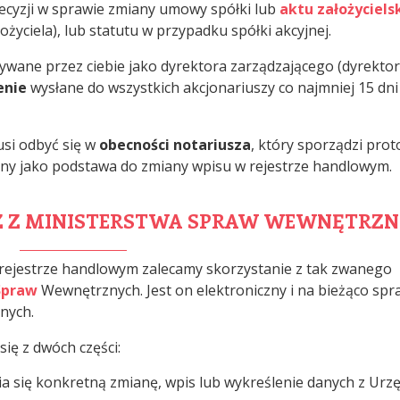
ecyzji w sprawie zmiany umowy spółki lub
aktu założyciels
łożyciela), lub statutu w przypadku spółki akcyjnej.
wane przez ciebie jako dyrektora zarządzającego (dyrekto
enie
wysłane do wszystkich akcjonariuszy co najmniej 15 dni
si odbyć się w
obecności notariusza
, który sporządzi prot
any jako podstawa do zmiany wpisu w rejestrze handlowym.
RZ Z MINISTERSTWA SPRAW WEWNĘTRZ
 rejestrze handlowym zalecamy skorzystanie z tak zwanego
Spraw
Wewnętrznych. Jest on elektroniczny i na bieżąco sp
nych.
się z dwóch części:
nia się konkretną zmianę, wpis lub wykreślenie danych z Urz