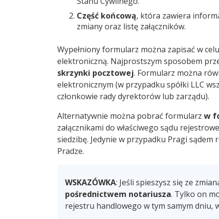
Stanu Cywilnego.
Część końcową
, która zawiera infor
zmiany oraz listę załączników.
Wypełniony formularz można zapisać w celu
elektroniczną. Najprostszym sposobem przes
skrzynki pocztowej
. Formularz można rów
elektronicznym (w przypadku spółki LLC wsz
członkowie rady dyrektorów lub zarządu).
Alternatywnie można pobrać formularz
w f
załącznikami do właściwego sądu rejestrowe
siedzibę. Jedynie w przypadku Pragi sądem 
Pradze.
WSKAZÓWKA
: Jeśli spieszysz się ze zmi
pośrednictwem notariusza
. Tylko on m
rejestru handlowego w tym samym dniu, w