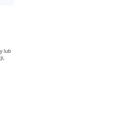
y lub
i,