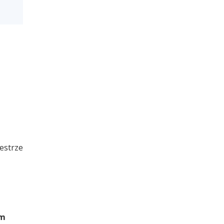
estrze
ym