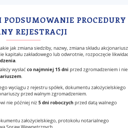
 I PODSUMOWANIE PROCEDURY
NY REJESTRACJI
 takie jak zmiana siedziby, nazwy, zmiana składu akcjonariusz
e kapitału zakładowego lub odwrotnie, rozpoczęcie likwidacj
dzenia
.
ależy wysłać
co najmniej 15 dni
przed zgromadzeniem i nie
tariuszem
.
go wyciągu z rejestru spółek, dokumentu założycielskiego
jonariuszy przed walnym zgromadzeniem.
wi nie później niż
5 dni roboczych
przed datą walnego
kumentu założycielskiego, protokołu notarialnego
stwa Spraw Wewnętrznych.