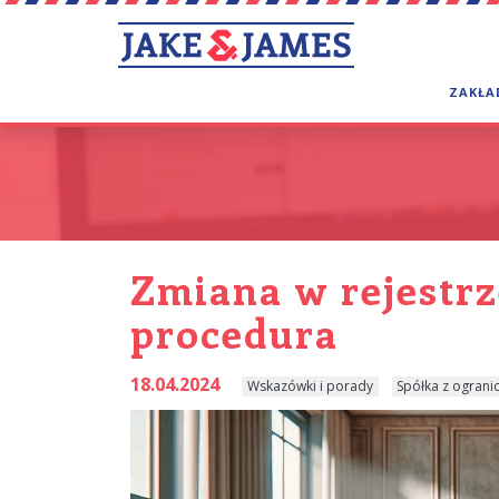
ZAKŁA
Zmiana w rejestrz
procedura
18.04.2024
Wskazówki i porady
Spółka z ogran