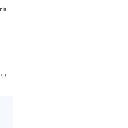
nia
oją
w