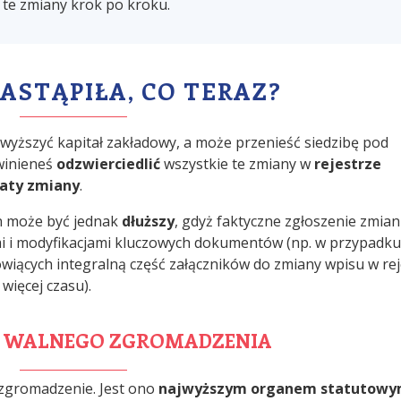
 te zmiany krok po kroku.
ASTĄPIŁA, CO TERAZ?
odwyższyć kapitał zakładowy, a może przenieść siedzibę pod
owinieneś
odzwierciedlić
wszystkie te zmiany w
rejestrze
daty zmiany
.
n może być jednak
dłuższy
, gdyż faktyczne zgłoszenie zmian
i i modyfikacjami kluczowych dokumentów (np. w przypadku
wiących integralną część załączników do zmiany wpisu w rej
ięcej czasu).
E WALNEGO ZGROMADZENIA
 zgromadzenie. Jest ono
najwyższym organem statutow