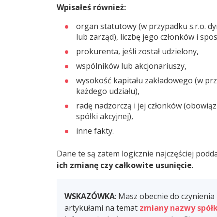
Wpisałeś również:
organ statutowy (w przypadku s.r.o. dy
lub zarząd), liczbę jego członków i spo
prokurenta, jeśli został udzielony,
wspólników lub akcjonariuszy,
wysokość kapitału zakładowego (w przy
każdego udziału),
radę nadzorczą i jej członków (obowią
spółki akcyjnej),
inne fakty.
Dane te są zatem logicznie najczęściej po
ich zmianę czy całkowite usunięcie
.
WSKAZÓWKA
: Masz obecnie do czynienia
artykułami na temat
zmiany nazwy spółk