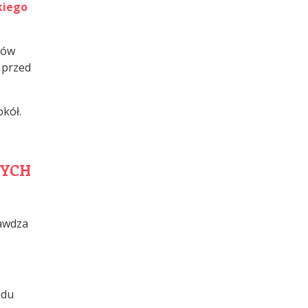
kiego
rów
 przed
okół.
NYCH
rawdza
ędu