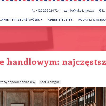
+420 226 224 724
info@jake-james.cz
Re
DANIE I SPRZEDAŻ SPÓŁEK
ADRES SIEDZIBY
PODATKI & KSIĘ
e handlowym: najczęstsz
iczoną odpowiedzialnością
Spółka akcyjna