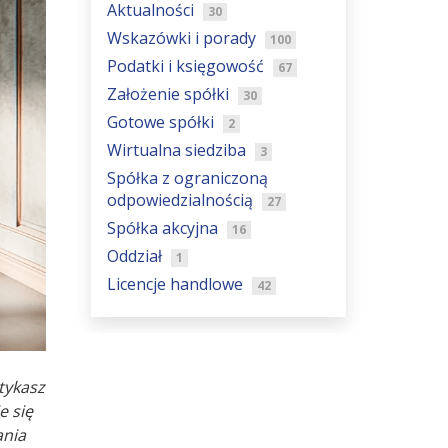
Aktualności
30
Wskazówki i porady
100
Podatki i księgowość
67
Założenie spółki
30
Gotowe spółki
2
Wirtualna siedziba
3
Spółka z ograniczoną
odpowiedzialnością
27
Spółka akcyjna
16
Oddział
1
Licencje handlowe
42
otykasz
e się
ania