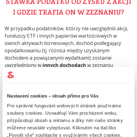
STAWKA PODATKU OD ZYSKU Z AKCJI
I GDZIE TRAFIA ON W ZEZNANIU?
W przypadku podatników, którzy nie uwzględnili akcji,
funduszy ETF i innych papierów wartościowych w
swoich aktywach biznesowych, dochód podlegający
opodatkowaniu (tj. różnica między uzyskanym
dochodem a powiązanymi wydatkami) zostanie
uwzględniony w
innych dochodach
w zeznaniu
podatkowym
zgodnie z sekcją 10 ustawy o podatku
dochodowym
. Stawka podatku wynosi
15%
.
Nastavení cookies – obsah přímo pro Vás
WSKAZÓWKA
: Platforma Fondee omawia ten temat
Pro správné fungování webových stránek používáme
jeszcze bardziej szczegółowo w swoim artykule na
soubory cookies. Usnadňují Vám procházení webu,
temat
opodatkowania inwestycji
.
přizpůsobují obsah a reklamu a díky nim naše stránky
Czy inwestujesz również w kryptowaluty? Nie
můžeme neustále vylepšovat. Kliknutím na tlačítko
przegap naszego przewodnika: kować
„Povolit vše“ souhlasíte s využíváním všech cookies.