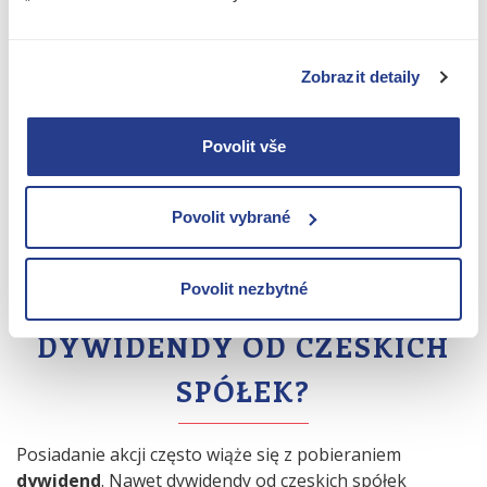
kryptowaluty
. Od 2025 r. nastąpiło wiele zmian
dotyczących kryptowalut, dlatego przyjrzeliśmy się
zarówno ogólnym zasadom opodatkowania
Zobrazit detaily
kryptowalut, jak i konkretnej perspektywie osoby
samozatrudnionej lub pracownika. Ponadto organy
podatkowe zaczęły dokładniej analizować
Povolit vše
opodatkowanie kryptowalut
- warto więc
sprawdzić, czy wszystko robisz dobrze.
Povolit vybrané
Povolit nezbytné
JAK OPODATKOWAĆ
DYWIDENDY OD CZESKICH
SPÓŁEK?
Posiadanie akcji często wiąże się z pobieraniem
dywidend
. Nawet dywidendy od czeskich spółek