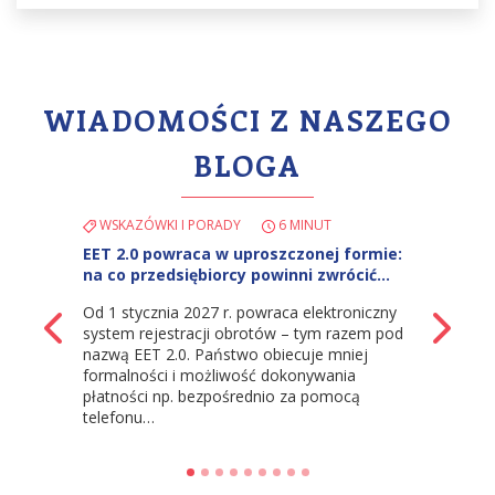
WIADOMOŚCI Z NASZEGO
BLOGA
WSKAZÓWKI I PORADY
6 MINUT
EET 2.0 powraca w uproszczonej formie:
na co przedsiębiorcy powinni zwrócić…
Od 1 stycznia 2027 r. powraca elektroniczny
z powrotem
Na
system rejestracji obrotów – tym razem pod
nazwą EET 2.0. Państwo obiecuje mniej
formalności i możliwość dokonywania
płatności np. bezpośrednio za pomocą
telefonu…