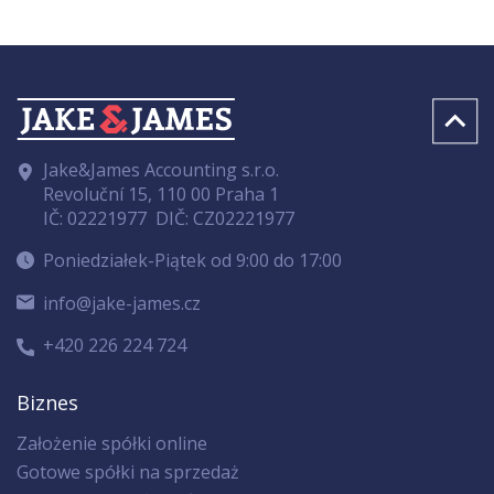
Jake&James Accounting s.r.o.
Revoluční 15, 110 00 Praha 1
IČ: 02221977
DIČ: CZ02221977
Poniedziałek-Piątek od 9:00 do 17:00
info@jake-james.cz
+420 226 224 724
Biznes
Założenie spółki online
Gotowe spółki na sprzedaż