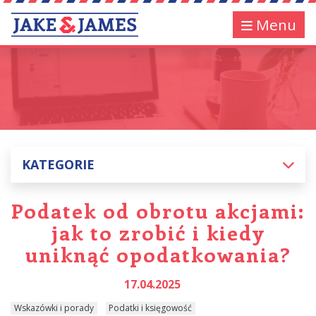
Menu
KATEGORIE
Podatek od obrotu akcjami:
jak to zrobić i kiedy
uniknąć opodatkowania?
17.04.2025
Wskazówki i porady
Podatki i księgowość