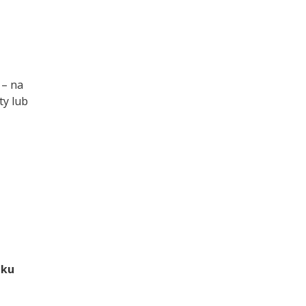
– na
ty lub
dku