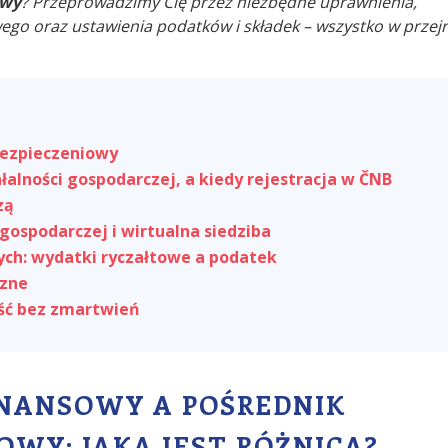
owy
? Przeprowadzimy Cię przez niezbędne uprawnienia,
o oraz ustawienia podatków i składek – wszystko w przejr
bezpieczeniowy
łalności gospodarczej, a kiedy rejestracja w ČNB
zą
gospodarczej i wirtualna siedziba
ych: wydatki ryczałtowe a podatek
czne
ść bez zmartwień
NANSOWY A POŚREDNIK
OWY: JAKA JEST RÓŻNICA?