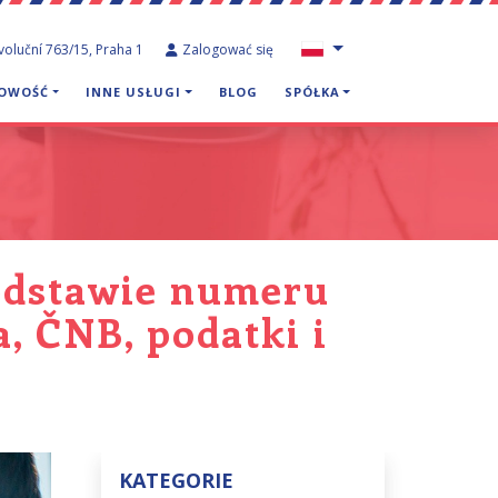
voluční 763/15, Praha 1
Zalogować się
GOWOŚĆ
INNE USŁUGI
BLOG
SPÓŁKA
podstawie numeru
, ČNB, podatki i
KATEGORIE