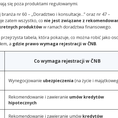
ywają się poza produktami regulowanymi.
 branża nr 60 – „Doradztwo i konsultacje…” oraz nr 47 –
uje zatem wszystko, co
nie jest związane z rekomendowa
kretnych produktów
w ramach doradztwa finansowego.
ę przejrzysta tabela, która pokazuje, co można robić jako os
dem, a
gdzie prawo wymaga rejestracji w ČNB
.
Co wymaga rejestracji w ČNB
u
Wynegocjowanie
ubezpieczenia
(na życie i majątkowe
Rekomendowanie i zawieranie
umów kredytów
hipotecznych
Rekomendowanie i zawieranie umów
kredytów