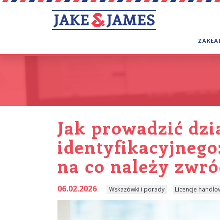
ZAKŁA
Jak prowadzić dz
identyfikacyjnego
na co należy zwró
06.02.2026
Wskazówki i porady
Licencje handl