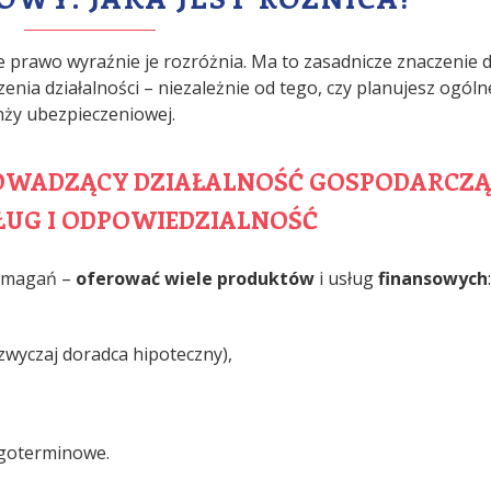
e prawo wyraźnie je rozróżnia. Ma to zasadnicze znaczenie d
ia działalności – niezależnie od tego, czy planujesz ogóln
nży ubezpieczeniowej.
WADZĄCY DZIAŁALNOŚĆ GOSPODARCZĄ
ŁUG I ODPOWIEDZIALNOŚĆ
wymagań –
oferować wiele produktów
i usług
finansowych
:
azwyczaj doradca hipoteczny),
ugoterminowe.