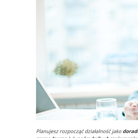
Planujesz rozpocząć działalność jako
dorad