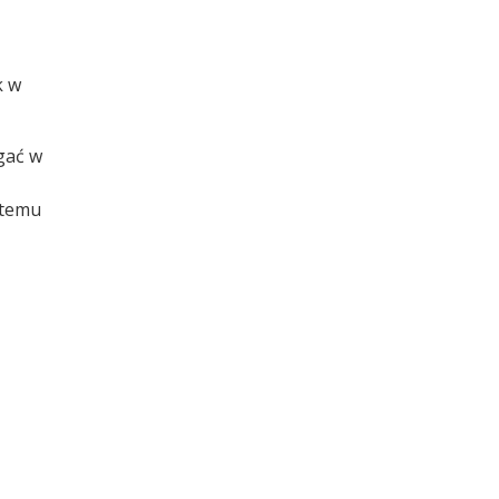
k w
gać w
i temu