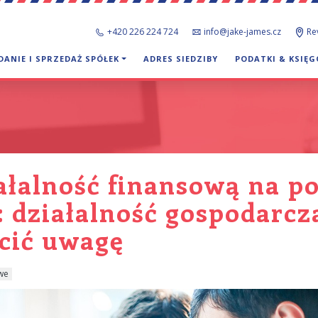
+420 226 224 724
info@jake-james.cz
Re
DANIE I SPRZEDAŻ SPÓŁEK
ADRES SIEDZIBY
PODATKI & KSIĘ
iałalność finansową na 
: działalność gospodarcza
cić uwagę
owe