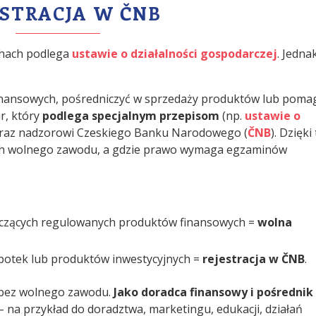
ESTRACJA W ČNB
chach podlega
ustawie o działalności gospodarczej
. Jedna
 finansowych, pośredniczyć w sprzedaży produktów lub poma
r, który
podlega specjalnym przepisom
(np.
ustawie o
oraz nadzorowi Czeskiego Banku Narodowego (
ČNB
). Dzięk
ach wolnego zawodu, a gdzie prawo wymaga egzaminów
yczących regulowanych produktów finansowych =
wolna
ipotek lub produktów inwestycyjnych =
rejestracja w ČNB
.
ę bez wolnego zawodu.
Jako doradca finansowy i pośrednik
– na przykład do doradztwa, marketingu, edukacji, działań