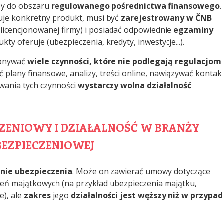
ży do obszaru
regulowanego pośrednictwa finansowego
.
duje konkretny produkt, musi być
zarejestrowany w ČNB
licencjonowanej firmy) i posiadać odpowiednie
egzaminy
kty oferuje (ubezpieczenia, kredyty, inwestycje...).
konywać
wiele czynności, które nie podlegają regulacjom
plany finansowe, analizy, treści online, nawiązywać kontak
wania tych czynności
wystarczy wolna działalność
CZENIOWY I DZIAŁALNOŚĆ W BRANŻY
BEZPIECZENIOWEJ
znie ubezpieczenia
. Może on zawierać umowy dotyczące
zeń majątkowych (na przykład ubezpieczenia majątku,
), ale
zakres
jego
działalności jest węższy niż w przypa