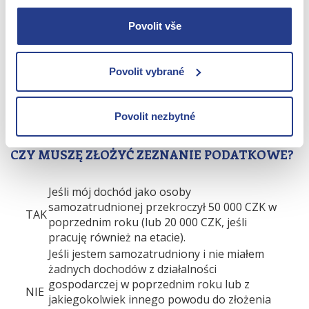
(po anulowaniu licencji handlowej). Jak wyjaśniliśmy
Povolit vše
powyżej, chociaż nie musisz już wypełniać specjalnego
formularza, aby anulować rejestrację podatku
dochodowego, dlatego Urząd Skarbowy nie może
Povolit vybrané
wiedzieć, czy oczekiwać od Ciebie złożenia zeznania
podatkowego
, a zatem Twoim obowiązkiem jest
powiadomienie go o tym.
Povolit nezbytné
CZY MUSZĘ ZŁOŻYĆ ZEZNANIE PODATKOWE?
Jeśli mój dochód jako osoby
samozatrudnionej przekroczył 50 000 CZK w
TAK
poprzednim roku (lub 20 000 CZK, jeśli
pracuję również na etacie).
Jeśli jestem samozatrudniony i nie miałem
żadnych dochodów z działalności
gospodarczej w poprzednim roku lub z
NIE
jakiegokolwiek innego powodu do złożenia