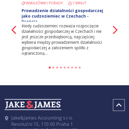
WSKAZÓWKI I PORADY
7 MINUT
Prowadzenie działalności gospodarczej
jako cudzoziemiec w Czechach -
licencja…
Kiedy cudzoziemiec rozważa rozpoczęcie
z powrotem
Na
działalności gospodarczej w Czechach i nie
jest jeszcze przedsiębiorcą, najczęściej
wybiera między prowadzeniem działalności
gospodarczej a założeniem spółki z
ograniczoną…
Jake&James Accounting s.r.o.
Revoluční 15, 110 00 Praha 1