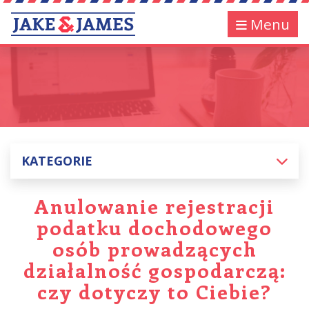
Menu
KATEGORIE
Anulowanie rejestracji
podatku dochodowego
osób prowadzących
działalność gospodarczą:
czy dotyczy to Ciebie?